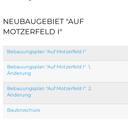
Kirchen
Haus Wirfttal
Realsteuern
Steuersätze
Evang. Kircheng
Aufnahmeformular
Vereine/Institutionen
Hundesteu
Neubaugebiet
NEUBAUGEBIET "AUF
Bildergalerie Kirc
Ehrenmal
Vereine/Institutionen
"Motzerfeld
MOTZERFELD I"
im Gerol
regionale Ausflugsziele
Kontakt
I"
in der Vu
Gastronomie
Bebauungsplan "Auf Motzerfeld I"
Unterkünfte
Bebauungsplan "Auf Motzerfeld I" 1.
Änderung
Aufnahmeformular Gastronomie
Bebauungsplan "Auf Motzerfeld I" 2.
Aufnahmeformular Unterkünfte
Änderung
Baubroschüre