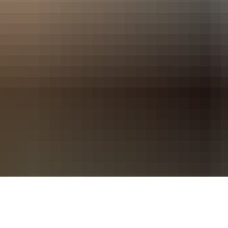
Evang. Kirchengemeinde
Aufnahmeformular Vereine
im Gerols
ge
Vereine/Institutionen
regionale Ausflugsziele
Bildergalerie Kirche
in der Vu
Realsteuern
Gastronomie
Hundesteuer
Unterkünfte
Aufnahmeformular Gastronomie
Aufnahmeformular Unterkünfte