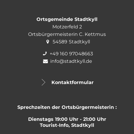
Kirchen
Haus Wirfttal
Realsteuern
Steuersätze
Evang. Kircheng
Aufnahmeformular
Vereine/Institutionen
Hundesteu
Ortsgemeinde Stadtkyll
Bildergalerie Kirc
Ehrenmal
Vereine/Institutionen
Motzerfeld 2
im Gerol
Ortsbürgermeisterin C. Kettmus
regionale Ausflugsziele
Kontakt
54589
Stadtkyll
in der Vu
Gastronomie
+49 160 97048663
info@stadtkyll.de
Unterkünfte
Aufnahmeformular Gastronomie
Kontaktformular
Aufnahmeformular Unterkünfte
Sprechzeiten der Ortsbürgermeisterin :
Dienstags 19:00 Uhr - 21:00 Uhr
Tourist-Info, Stadtkyll