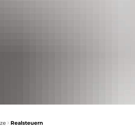
Evang. Kirchengemeinde
Aufnahmeformular Vereine
im Gerols
ge
Vereine/Institutionen
regionale Ausflugsziele
Bildergalerie Kirche
in der Vu
Realsteuern
Gastronomie
Hundesteuer
Unterkünfte
Aufnahmeformular Gastronomie
Aufnahmeformular Unterkünfte
tze
Realsteuern