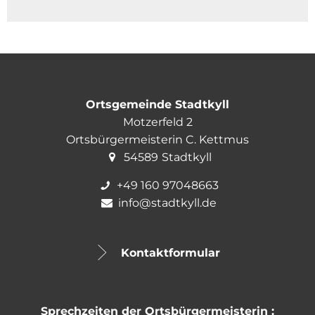
Ehrenmal
Realsteuern
Steuersätze
im Gerol
regionale Ausflugsziele
Hundesteu
Vereine/Institutionen
in der Vu
Gastronomie
Kontakt
Unterkünfte
Ortsgemeinde Stadtkyll
Motzerfeld 2
Aufnahmeformular Gastronomie
Ortsbürgermeisterin C. Kettmus
54589
Stadtkyll
Aufnahmeformular Unterkünfte
+49 160 97048663
info@stadtkyll.de
Kontaktformular
Sprechzeiten der Ortsbürgermeisterin :