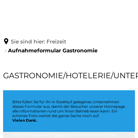
ORTSGEMEINDE
WOHNEN
FREIZEIT
WIRTSCHAFT
Luftkurort Stadtkyll
Bauen
Sie sind hier:
Freizeit
Ortsbürgermeisterin
Gesundheit
Aufnahmeformular Gastronomie
Veranstaltungen
Gewerbebetriebe
Beigeordne
Ortsgemeinde-Gremien
Notdienste
Rundwan
Wanderwege
Gastronomie
Ortsgemein
Ortsvorsteh
Aufnahmeformular
GASTRONOMIE/HOTELERIE/UNTE
Ortsbezirk Schönfeld
Gewerbe
Ausschüsse
Kyllradweg
Aufnahmeformular Unte
Ortsbeirat
Gastronomie
Karneval 20
Bildergalerien
Kindertagesstät
Boule-Bahn
Karneval 20
Bitte füllen Sie für Ihr in Stadtkyll gelegenes Unternehmen
Öffnungszeiten
Grundschule
dieses Formular aus, damit der Besucher unserer Homepage
Wald-Jugendcamp
alle Informationen rund um Ihren Betrieb lesen kann. Ein
schönes Foto wertet die ganze Sache noch auf.
Bürgerservice
Kirchen
Vielen Dank.
Haus Wirfttal
Satzungen/Gebühren/Beiträge
Vereine/Institut
Das Formular wird geladen, einen Moment bitte…