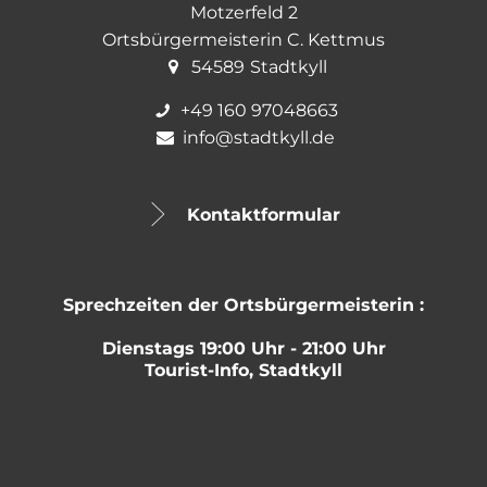
Kirchen
Motzerfeld 2
Haus Wirfttal
Realsteuern
Steuersätze
Evang. Kircheng
Ortsbürgermeisterin C. Kettmus
Aufnahmeformular
Vereine/Institutionen
Hundesteu
54589
Stadtkyll
Bildergalerie Kirc
Ehrenmal
Vereine/Institutionen
+49 160 97048663
im Gerol
regionale Ausflugsziele
Kontakt
info@stadtkyll.de
in der Vu
Gastronomie
Kontaktformular
Unterkünfte
Aufnahmeformular Gastronomie
Sprechzeiten der Ortsbürgermeisterin :
Aufnahmeformular Unterkünfte
Dienstags 19:00 Uhr - 21:00 Uhr
Tourist-Info, Stadtkyll